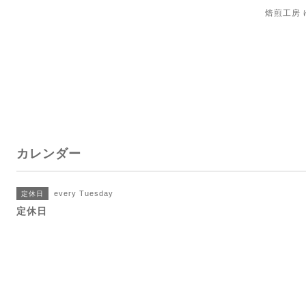
焙煎工房
カレンダー
every Tuesday
定休日
定休日