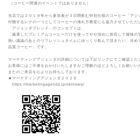
（コーヒー関連のイベントではありません）
当店では２０１９年から参加者が３日間飲む特別仕様のコーヒー「アジ
付随するレクの一つとしてコーヒーの淹れ方教室にも協力させていただ
「アジェンダブレンド」のコンセプトは、
「厳選したプレミアムコーヒーだけを使ってやや深めに焙煎して後味の
熱い議論のあとのリフレッシュタイムにゆっくり飲んで頂きたい、冷め
品質コーヒー」です。
マーケティングアジェンダの詳細については下記リンクにてご確認くだ
お客様にはご不便をおかけいたしますがご理解のほどよろしくお願いい
またのご来店を心よりお待ちしております。
★マーケティングアジェンダ２０２６
https://marketingagenda.jp/okinawa/