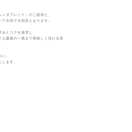
ェンダブレンド」のご提供と、
いて今回で８回目となります。
甘みとコクを追求し、
ても最後の一滴まで美味しく頂ける高
さい。
たします。