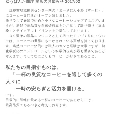
ゆうばんた珈琲 開店のお知らせ 2017/02
読谷村地域振興センター内の「まーさむん小路（すーじ）」
にコーヒー専門店がオープン致しました。
脱サラして夫婦で始めた小さなコーヒーショップではございま
すが、新鮮で高品質な自家焙煎豆をご用意して計り売り（豆＆
粉）とテイクアウトドリンクをご提供しております。
３０数年の液晶エンジニアとして培ったモノづくりのノウハ
ウは、コーヒーの世界にも生かされている実感を持っておりま
す。当然コーヒー焙煎には職人のカンと経験は大事ですが、熱
化学反応のコントロールという科学的視点が最も重要であると
考えます。そしてなによりもコーヒーが好きであること。
私たちの目指すものは、
「一杯の良質なコーヒーを通して多くの
人々に
一時の安らぎと活力を届ける」
です。
日常的に気軽に飲める一杯のコーヒーであるからこそ、
最高品質であるべきと考えております。