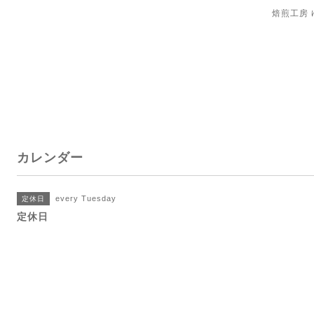
焙煎工房
カレンダー
every Tuesday
定休日
定休日