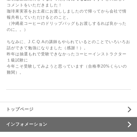
コメントをいただきました！
珈琲果実茶をお土産にお渡ししましたので帰ってから会社で情
報共有していただけるとのこと。
（沖縄産コーヒーのドリップバッグもお渡しするれば良かった
のに。。）
ちなみに、J.C.Q.Aの講師もやられているとのことでいろいろお
話ができて勉強になりました（感謝！）。
昨年は抽選もれで受験できなかったコーヒーインストラクター
１級試験に
今年こそ受験してみようと思っています（合格率20%くらいの
難関）。
トップページ
インフォメーション